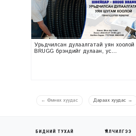
Урьдчилсан дулаалгатай уян хоолой
BRUGG брэндийг дулаан, ус
хангамжийн салбарт танилцуулах
өдөрлөг зохион байгуулна.
←
Өмнөх
хуудас
Дараах
хуудас
→
БИДНИЙ ТУХАЙ
ҮЙЛЧИЛГЭЭ