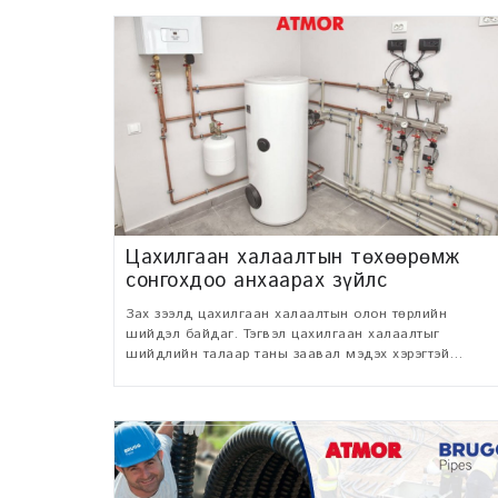
Цахилгаан халаалтын төхөөрөмж
сонгохдоо анхаарах зүйлс
Зах зээлд цахилгаан халаалтын олон төрлийн
шийдэл байдаг. Тэгвэл цахилгаан халаалтыг
шийдлийн талаар таны заавал мэдэх хэрэгтэй
зүйлсийг товч танилцуулъя.