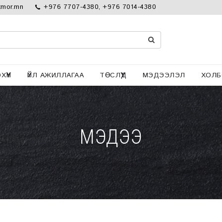
tmor.mn
+976 7707-4380, +976 7014-4380
ҮҮН
ҮЙЛ АЖИЛЛАГАА
ТӨСЛҮҮД
МЭДЭЭЛЭЛ
ХОЛБ
МЭДЭЭ