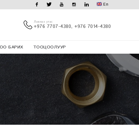
En
Facebook
Twitter
Youtube
Instagram
Linkedin
Лавлах утас
+976 7707-4380, +976 7014-4380
ОО БАРИХ
ТООЦООЛУУР