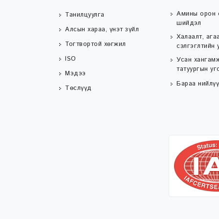
Амины орон 
Танилцуулга
шийдэл
Алсын хараа, үнэт зүйл
Халаалт, ага
Тогтвортой хөгжил
сэлгэглтийн 
ISO
Усан хангамж
татуургын уг
Мэдээ
Бараа нийлүү
Төслүүд