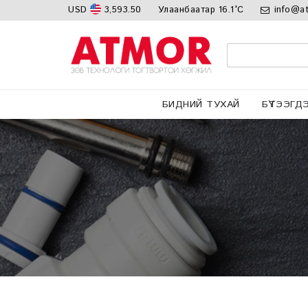
USD
3,593.50
Улаанбаатар
16.1°C
info@a
БИДНИЙ ТУХАЙ
БҮТЭЭГДЭХ