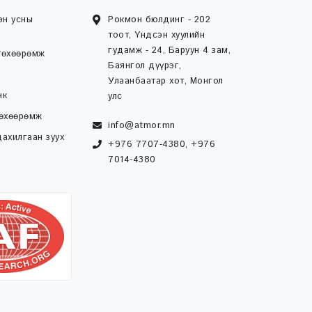
эн усны
Рокмон бюлдинг - 202
тоот, Үндсэн хуулийн
гудамж - 24, Баруун 4 зам,
төхөөрөмж
Баянгол дүүрэг,
Улаанбаатар хот, Монгол
нк
улс
төхөөрөмж
info@atmor.mn
ахилгаан зуух
+976 7707-4380, +976
7014-4380