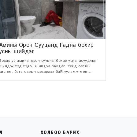
Амины Орон Сууцанд Гадна бохир
усны шийдэл
Бохир ус амины орон сууцны бохир усны асуудлыг
шийдэх хэд хэдэн шийдэл байдаг. Үүнд септик
систем, бага оврын цэвэрлэх байгууламж мөн
нөөцлөн цуглуулаад машинаар соруулж зайлуулах
аргууд байж болно.
ҮН
ХОЛБОО БАРИХ