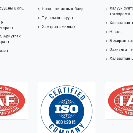
сууцны цогц
Халуун хүйт
Нээлттэй ажлын байр
төхөөрөмж
Түгээмэл асуулт
ар
Халаалтын 
Хамтран ажиллах
угсралт
Насос
, Ариутгах
Бохирын та
сралт
Захиалгат 
лэлт
Халаалтын ц