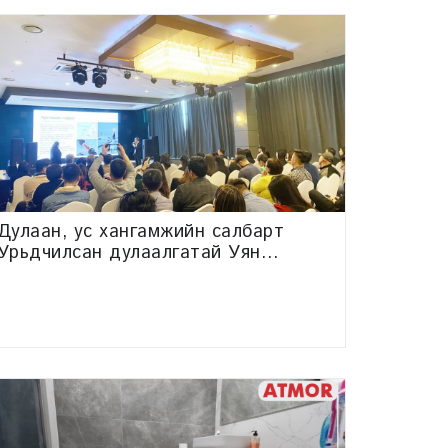
Дулаан, ус хангамжийн салбарт
Урьдчилсан дулаалгатай Уян
хоолойг танилцуулах өдөрлөгийг
зохион байгууллаа.