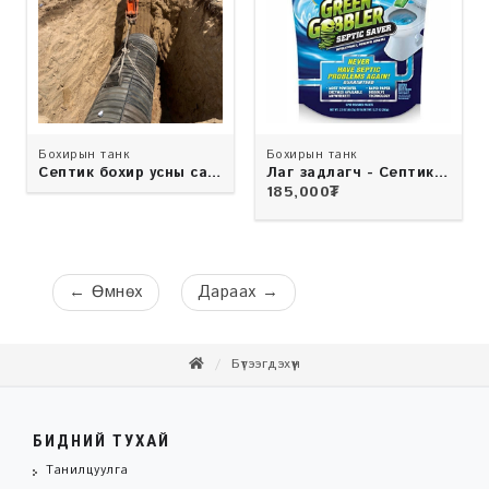
Бохирын танк
Бохирын танк
Септик бохир усны сав,
Лаг задлагч - Септик
Атмор брэнд
танк хамгаалагч
185,000
₮
←
Өмнөх
Дараах
→
Бүтээгдэхүүн
БИДНИЙ ТУХАЙ
Танилцуулга