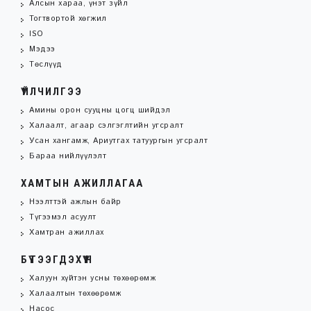
Алсын хараа, үнэт зүйл
Тогтвортой хөгжил
ISO
Мэдээ
Төслүүд
ҮЙЛЧИЛГЭЭ
Амины орон сууцны цогц шийдэл
Халаалт, агаар сэлгэглтийн угсралт
Усан хангамж, Ариутгах татуургын угсралт
Бараа нийлүүлэлт
ХАМТЫН АЖИЛЛАГАА
Нээлттэй ажлын байр
Түгээмэл асуулт
Хамтран ажиллах
БҮТЭЭГДЭХҮҮН
Халуун хүйтэн усны төхөөрөмж
Халаалтын төхөөрөмж
Насос