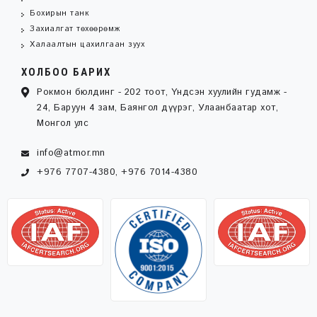
Бохирын танк
Захиалгат төхөөрөмж
Халаалтын цахилгаан зуух
ХОЛБОО БАРИХ
Рокмон бюлдинг - 202 тоот, Үндсэн хуулийн гудамж -
24, Баруун 4 зам, Баянгол дүүрэг, Улаанбаатар хот,
Монгол улс
info@atmor.mn
+976 7707-4380, +976 7014-4380