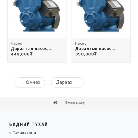
Насос
Насос
Даралтын насос,
Даралтын насос,
0.6кВт
0.2квт
440,000
₮
350,000
₮
←
Өмнөх
Дараах
→
Бүтээгдэхүүн
БИДНИЙ ТУХАЙ
Танилцуулга