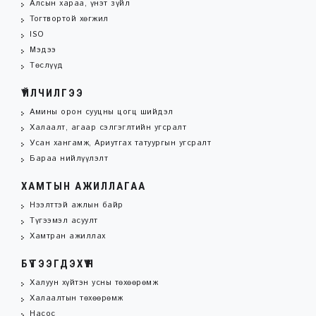
Алсын хараа, үнэт зүйл
Тогтвортой хөгжил
ISO
Мэдээ
Төслүүд
ҮЙЛЧИЛГЭЭ
Амины орон сууцны цогц шийдэл
Халаалт, агаар сэлгэглтийн угсралт
Усан хангамж, Ариутгах татуургын угсралт
Бараа нийлүүлэлт
ХАМТЫН АЖИЛЛАГАА
Нээлттэй ажлын байр
Түгээмэл асуулт
Хамтран ажиллах
БҮТЭЭГДЭХҮҮН
Халуун хүйтэн усны төхөөрөмж
Халаалтын төхөөрөмж
Насос