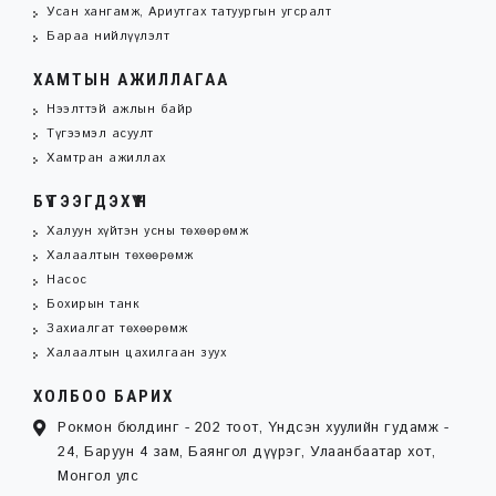
Усан хангамж, Ариутгах татуургын угсралт
Бараа нийлүүлэлт
ХАМТЫН АЖИЛЛАГАА
Нээлттэй ажлын байр
Түгээмэл асуулт
Хамтран ажиллах
БҮТЭЭГДЭХҮҮН
Халуун хүйтэн усны төхөөрөмж
Халаалтын төхөөрөмж
Насос
Бохирын танк
Захиалгат төхөөрөмж
Халаалтын цахилгаан зуух
ХОЛБОО БАРИХ
Рокмон бюлдинг - 202 тоот, Үндсэн хуулийн гудамж -
24, Баруун 4 зам, Баянгол дүүрэг, Улаанбаатар хот,
Монгол улс