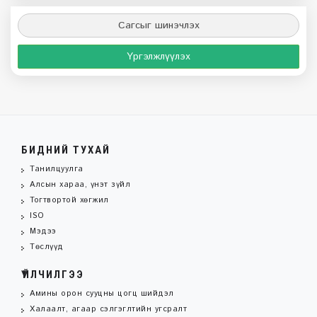
Сагсыг шинэчлэх
Үргэлжлүүлэх
БИДНИЙ ТУХАЙ
Танилцуулга
Алсын хараа, үнэт зүйл
Тогтвортой хөгжил
ISO
Мэдээ
Төслүүд
ҮЙЛЧИЛГЭЭ
Амины орон сууцны цогц шийдэл
Халаалт, агаар сэлгэглтийн угсралт