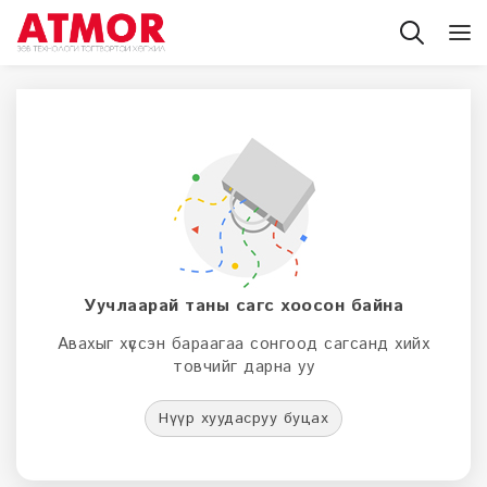
Уучлаарай таны сагс хоосон байна
Авахыг хүссэн бараагаа сонгоод сагсанд хийх
товчийг дарна уу
Нүүр хуудасруу буцах