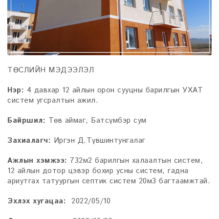
ТӨСЛИЙН МЭДЭЭЛЭЛ
Нэр:
4 давхар 12 айлын орон сууцны барилгын УХАТ
систем угсралтын ажил.
Байршил:
Төв аймаг, Батсүмбэр сум
Захиалагч:
Иргэн Д.Түвшинтунгалаг
Ажлын хэмжээ:
732м2 барилгын халаалтын систем,
12 айлын дотор цэвэр бохир усны систем, гадна
ариутгах татуургын септик систем 20м3 багтаамжтай.
Эхлэх хугацаа:
2022/05/10