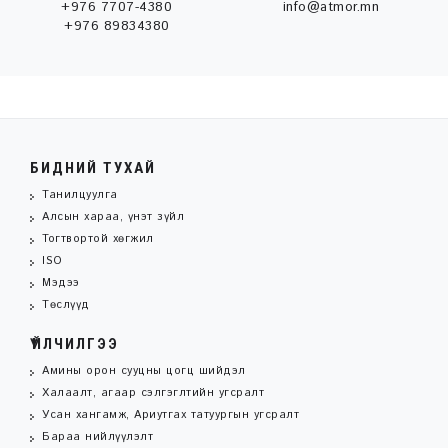
+976 7707-4380
info@atmor.mn
+976 89834380
БИДНИЙ ТУХАЙ
Танилцуулга
Алсын хараа, үнэт зүйл
Тогтвортой хөгжил
ISO
Мэдээ
Төслүүд
ҮЙЛЧИЛГЭЭ
Амины орон сууцны цогц шийдэл
Халаалт, агаар сэлгэглтийн угсралт
Усан хангамж, Ариутгах татуургын угсралт
Бараа нийлүүлэлт