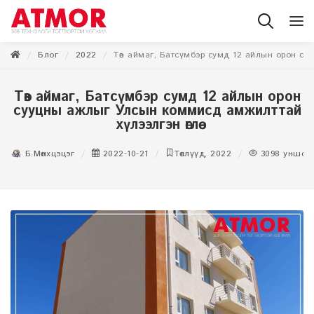
Блог
2022
Төв аймаг, Батсүмбэр сумд 12 айлын орон су
Төв аймаг, Батсүмбэр сумд 12 айлын орон
сууцны ажлыг Улсын коммисд амжилттай
хүлээлгэн өглөө
Б.Мөнхцэцэг
2022-10-21
Төслүүд, 2022
3098
уншса