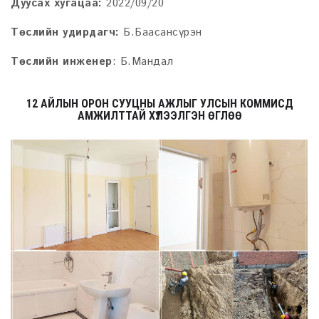
Дуусах хугацаа:
2022/09/20
Төслийн удирдагч:
Б.Баасансүрэн
Төслийн инженер
: Б.Мандал
12 АЙЛЫН ОРОН СУУЦНЫ АЖЛЫГ УЛСЫН КОММИСД
АМЖИЛТТАЙ ХҮЛЭЭЛГЭН ӨГЛӨӨ