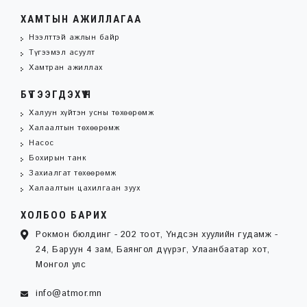
ХАМТЫН АЖИЛЛАГАА
Нээлттэй ажлын байр
Түгээмэл асуулт
Хамтран ажиллах
БҮТЭЭГДЭХҮҮН
Халуун хүйтэн усны төхөөрөмж
Халаалтын төхөөрөмж
Насос
Бохирын танк
Захиалгат төхөөрөмж
Халаалтын цахилгаан зуух
ХОЛБОО БАРИХ
Рокмон бюлдинг - 202 тоот, Үндсэн хуулийн гудамж -
24, Баруун 4 зам, Баянгол дүүрэг, Улаанбаатар хот,
Монгол улс
info@atmor.mn