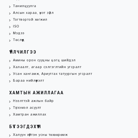
Танилцуулга
Алсын хараа, үнэт зүйл
Тогтвортой хөгжил
ISO
Мэдээ
Төслүүд
ҮЙЛЧИЛГЭЭ
Амины орон сууцны цогц шийдэл
Халаалт, агаар сэлгэглтийн угсралт
Усан хангамж, Ариутгах татуургын угсралт
Бараа нийлүүлэлт
ХАМТЫН АЖИЛЛАГАА
Нээлттэй ажлын байр
Түгээмэл асуулт
Хамтран ажиллах
БҮТЭЭГДЭХҮҮН
Халуун хүйтэн усны төхөөрөмж