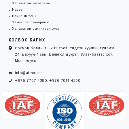
Халаалтын төхөөрөмж
Насос
Бохирын танк
Захиалгат төхөөрөмж
Халаалтын цахилгаан зуух
ХОЛБОО БАРИХ
Рокмон бюлдинг - 202 тоот, Үндсэн хуулийн гудамж -
24, Баруун 4 зам, Баянгол дүүрэг, Улаанбаатар хот,
Монгол улс
info@atmor.mn
+976 7707-4380, +976 7014-4380