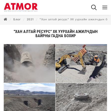
Блог
2021
"Хан алтай ресурс" ХК уурхайн ажилчдын ба
"ХАН АЛТАЙ РЕСУРС" ХК УУРХАЙН АЖИЛЧДЫН
БАЙРНЫ ГАДНА БОХИР